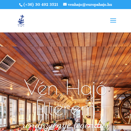
(+36) 30 492 3521
venhajo@europahajo.hu
Vén Hajó
Étterem
rendezvénye legendás
helyszíne