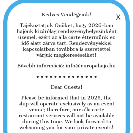
Kedves Vendégeink!
Tájékoztatjuk Önöket, hogy 2026-ban
hajónk kizárólag rendezvényhelyszínként
üzemel, ezért az a’la carte éttermünk ez
idő alatt zárva tart. Rendezvényekkel
Itt található egy 150 m-es nagyterem, valamint
kapcsolatban továbbra is szeretettel
egy kisebb terem két oldalsó terasszal.
várjuk megkereséseiket!
Ideális 50-180 fős csoportok számára.
Bővebb információ: info@europahajo.hu
NAGY TEREM 150 m² 180 ülőhellyel
● ● ● ● ● ● ● ● ● ● ● ● ● ●
NAPLEMENTE TERASZ 45 m² 30 ülőhellyel
Dear Guests!
KELETI TERASZ 40 m² 30 ülőhellyel
Please be informed that in 2026, the
ship will operate exclusively as an event
NYUGAT TERASZ 40 m² 30 ülőhellyel
venue; therefore, our a’la carte
restaurant services will not be available
during this time. We look forward to
welcoming you for your private events!