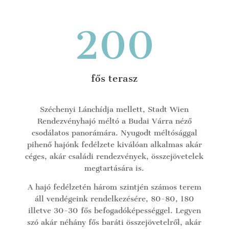
200
fős terasz
Széchenyi Lánchídja mellett, Stadt Wien
Rendezvényhajó méltó a Budai Várra néző
csodálatos panorámára. Nyugodt méltósággal
pihenő hajónk fedélzete kiválóan alkalmas akár
céges, akár családi rendezvények, összejövetelek
megtartására is.
A hajó fedélzetén három szintjén számos terem
áll vendégeink rendelkezésére, 80-80, 180
illetve 30-30 fős befogadóképességgel. Legyen
szó akár néhány fős baráti összejövetelről, akár